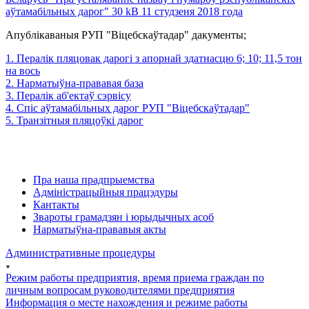
аўтамабільных дарог" 30 kB 11 студзеня 2018 года
Апублікаваныя РУП "Віцебскаўтадар" дакументы;
1. Пералік пляцовак дарогі з апорнай здатнасцю 6; 10; 11,5 тон
на вось
2. Нарматыўна-прававая база
3. Пералік аб'ектаў сэрвісу
4. Спіс аўтамабільных дарог РУП "Віцебскаўтадар"
5. Транзітныя пляцоўкі дарог
Пра наша прадпрыемства
Адміністрацыйныя працэдуры
Кантакты
Звароты грамадзян і юрыдычных асоб
Нарматыўна-прававыя акты
Административные процедуры
Режим работы предприятия, время приема граждан по
личным вопросам руководителями предприятия
Информация о месте нахождения и режиме работы