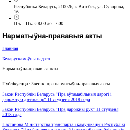
Республика Беларусь, 210026, г. Витебск, ул. Суворова,
16
Пн. – Пт.: с 8:00 до 17:00
Нарматыўна-прававыя акты
Главная
—
Беларускамоўны падзел
Нарматыўна-прававыя акты
Публікуецца : Звесткі пра нарматыўна-прававыя акты
Закон Рэспублікі Беларусь "Пра аўтамабільныя дарогі і
дарожную дзейнасць" 11 студзеня 2018 года
Закон Рэспублікі Беларусь "Пра дарожны рух" 11 студзеня
2018 года
Пастанова Міністэрства транспарта і камунікацый Рэспублікі
Беларусь "Пра ўсталяванне назваў і нумароў рэспубліканскіх