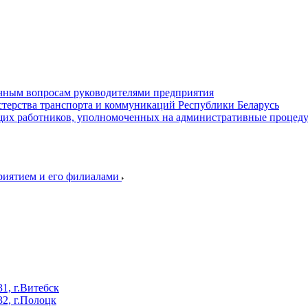
ичным вопросам руководителями предприятия
терства транспорта и коммуникаций Республики Беларусь
их работников, уполномоченных на административные процед
приятием и его филиалами
, г.Витебск
2, г.Полоцк