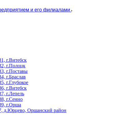
предприятием и его филиалами
, г.Витебск
2, г.Полоцк
3, г.Поставы
, г.Браслав
, г.Глубокое
, г.Витебск
, г.Лепель
8, г.Сенно
9, г.Орша
, д.Юрцево, Оршанский район