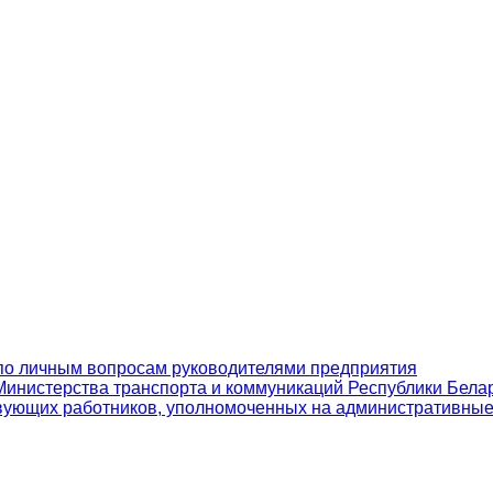
по личным вопросам руководителями предприятия
инистерства транспорта и коммуникаций Республики Бела
вующих работников, уполномоченных на административны