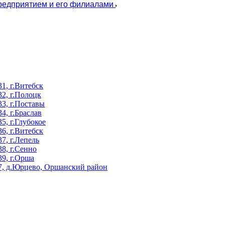
предприятием и его филиалами
, г.Витебск
2, г.Полоцк
3, г.Поставы
, г.Браслав
, г.Глубокое
, г.Витебск
, г.Лепель
8, г.Сенно
9, г.Орша
, д.Юрцево, Оршанский район