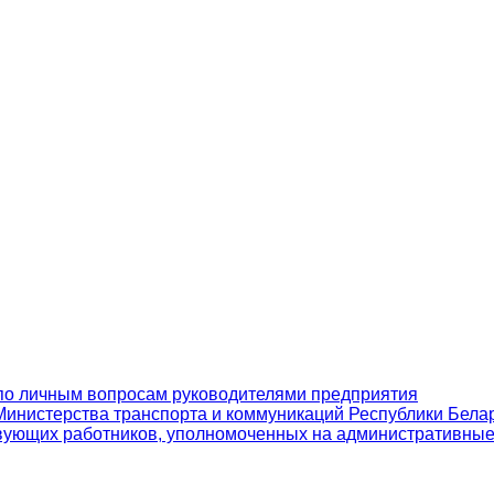
по личным вопросам руководителями предприятия
инистерства транспорта и коммуникаций Республики Бела
вующих работников, уполномоченных на административны