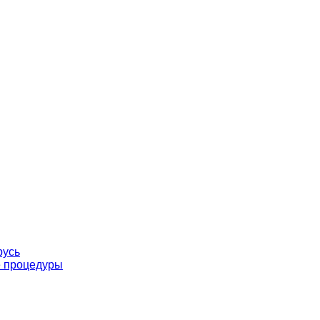
русь
е процедуры