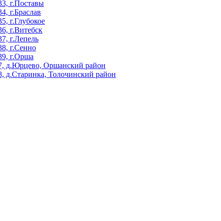
3, г.Поставы
, г.Браслав
, г.Глубокое
, г.Витебск
, г.Лепель
8, г.Сенно
9, г.Орша
, д.Юрцево, Оршанский район
, д.Старинка, Толочинский район