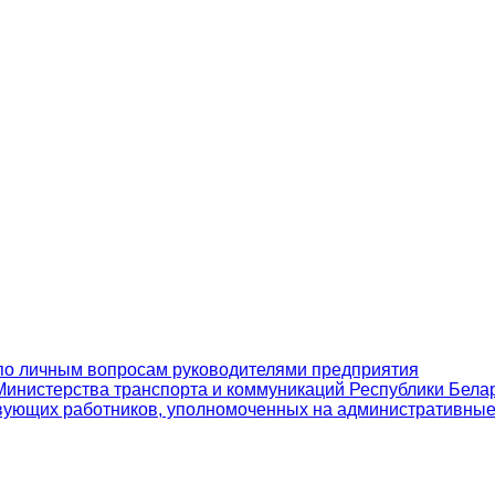
по личным вопросам руководителями предприятия
инистерства транспорта и коммуникаций Республики Бела
вующих работников, уполномоченных на административны