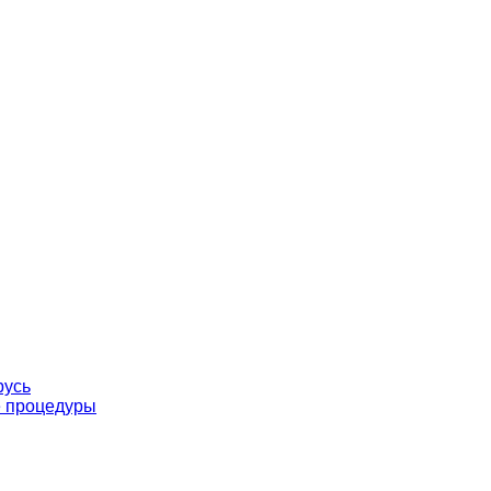
русь
е процедуры