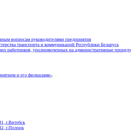
ичным вопросам руководителями предприятия
терства транспорта и коммуникаций Республики Беларусь
их работников, уполномоченных на административные процед
приятием и его филиалами
, г.Витебск
2, г.Полоцк