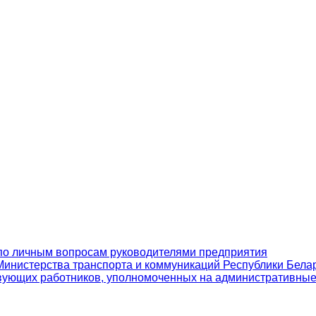
по личным вопросам руководителями предприятия
инистерства транспорта и коммуникаций Республики Бела
вующих работников, уполномоченных на административны