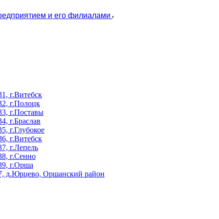
предприятием и его филиалами
, г.Витебск
2, г.Полоцк
3, г.Поставы
, г.Браслав
, г.Глубокое
, г.Витебск
, г.Лепель
8, г.Сенно
9, г.Орша
, д.Юрцево, Оршанский район