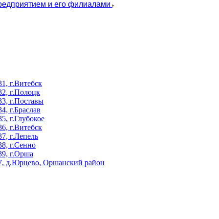
предприятием и его филиалами
, г.Витебск
2, г.Полоцк
3, г.Поставы
, г.Браслав
, г.Глубокое
, г.Витебск
, г.Лепель
8, г.Сенно
9, г.Орша
, д.Юрцево, Оршанский район