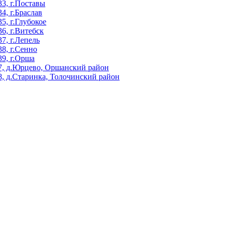
3, г.Поставы
, г.Браслав
, г.Глубокое
, г.Витебск
, г.Лепель
8, г.Сенно
9, г.Орша
, д.Юрцево, Оршанский район
, д.Старинка, Толочинский район